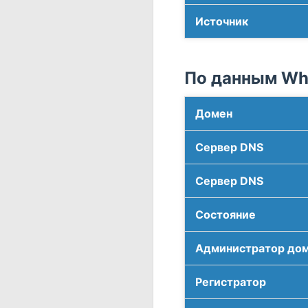
Источник
По данным Who
Домен
Сервер DNS
Сервер DNS
Соcтояние
Администратор до
Регистратор