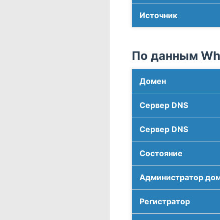
Источник
По данным Who
Домен
Сервер DNS
Сервер DNS
Соcтояние
Администратор до
Регистратор