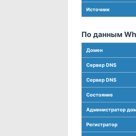
Источник
По данным Who
Домен
Сервер DNS
Сервер DNS
Соcтояние
Администратор до
Регистратор