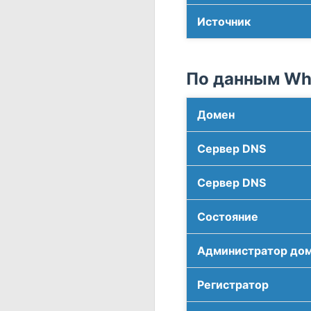
Источник
По данным Who
Домен
Сервер DNS
Сервер DNS
Соcтояние
Администратор до
Регистратор